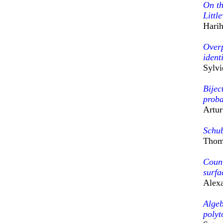
On th
Littl
Hari
Overp
identi
Sylvi
Bijec
proba
Artur
Schub
Thom
Count
surfa
Alex
Algeb
polyt