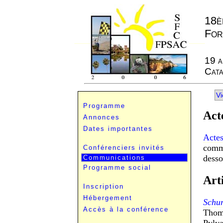
18è
For
19 a
Cata
Vi
Programme
Act
Annonces
Dates importantes
Acte
commu
Conférenciers invités
desso
Communications
Programme social
Art
Inscription
Hébergement
Schur
Accès à la conférence
Thom
Pyly