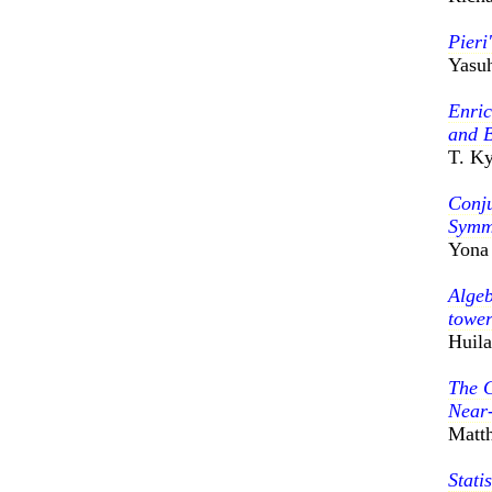
Pieri
Yasu
Enric
and 
T. Ky
Conju
Symm
Yona 
Algeb
tower
Huila
The C
Near-
Matt
Stati