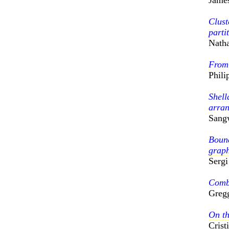
Clust
parti
Nath
From 
Phili
Shell
arra
Sang
Bound
graph
Sergi
Combi
Greg
On th
Crist