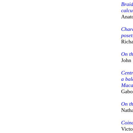
Braid
calcu
Anato
Chara
poset
Rich
On th
John 
Centr
a bal
Maca
Gabo
On th
Natha
Coinc
Victo