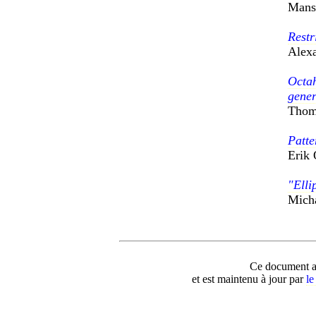
Mans
Restr
Alexa
Octah
gener
Thoma
Patte
Erik 
"Elli
Micha
Ce document a 
et est maintenu à jour par
le