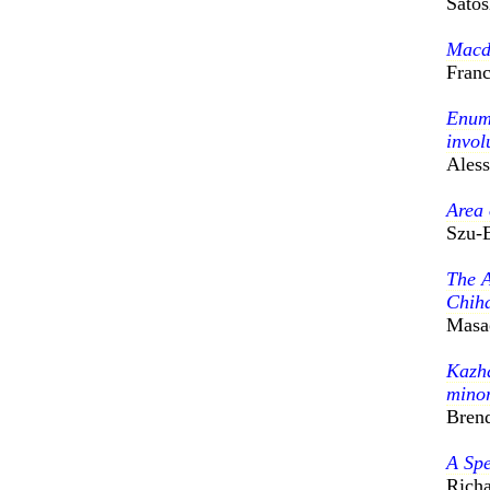
Satos
Macdo
Franc
Enume
invol
Aless
Area 
Szu-
The A
Chih
Masa
Kazhd
minor
Bren
A Spe
Richa