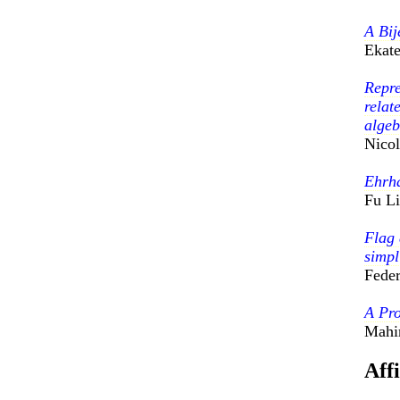
A Bij
Ekate
Repre
relat
algeb
Nicol
Ehrha
Fu L
Flag 
simpl
Feder
A Pro
Mahi
Aff