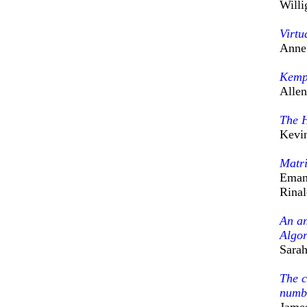
Willi
Virtu
Anne 
Kempf
Alle
The H
Kevin
Matri
Eman
Rinal
An an
Algor
Sara
The c
numb
Jame