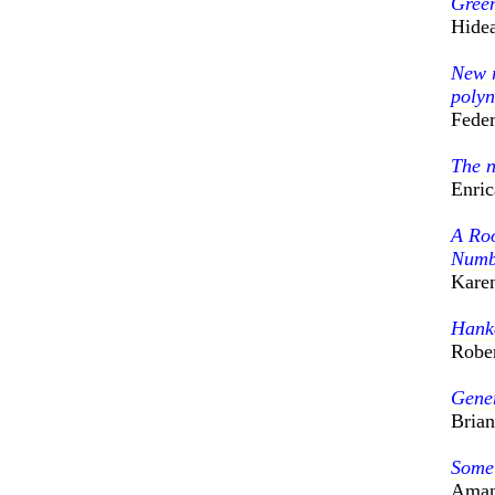
Green
Hidea
New r
polyn
Feder
The 
Enric
A Roo
Numbe
Kare
Hank
Robe
Gene
Brian
Some 
Aman