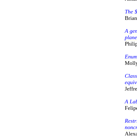
The $
Brian
A gen
plane
Phili
Enume
Moll
Class
equiv
Jeffr
A Lab
Felip
Restr
noncr
Alexa